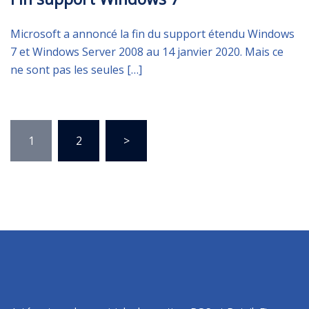
Microsoft a annoncé la fin du support étendu Windows
7 et Windows Server 2008 au 14 janvier 2020. Mais ce
ne sont pas les seules […]
Pagination
1
2
>
des
publications