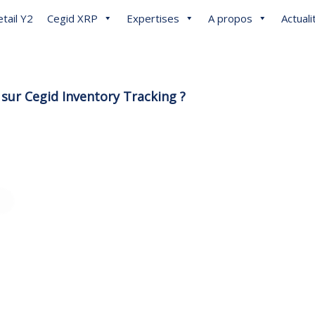
tail Y2
Cegid XRP
Expertises
A propos
Actuali
 sur Cegid Inventory Tracking ?